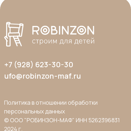
правообладателя и только со ссылкой на
источник: www.robinzon-maf.ru».