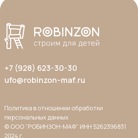
правообладателя и только со ссылкой на
источник: www.robinzon-maf.ru».