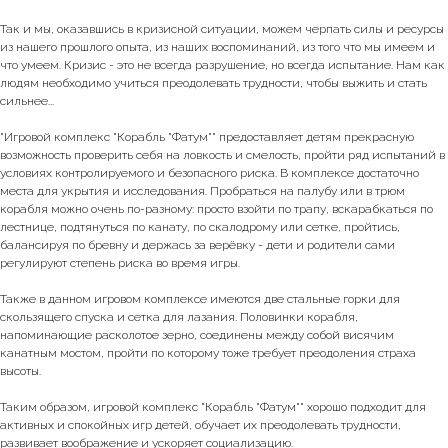
Так и мы, оказавшись в кризисной ситуации, можем черпать силы и ресурсы
из нашего прошлого опыта, из наших воспоминаний, из того что мы имеем и
что умеем. Кризис - это не всегда разрушение, но всегда испытание. Нам как
людям необходимо учиться преодолевать трудности, чтобы выжить и стать
сильнее...
"Игровой комплекс "Корабль "Фатум"" предоставляет детям прекрасную
возможность проверить себя на ловкость и смелость, пройти ряд испытаний в
условиях контролируемого и безопасного риска. В комплексе достаточно
места для укрытия и исследования. Пробраться на палубу или в трюм
корабля можно очень по-разному: просто взойти по трапу, вскарабкаться по
лестнице, подтянуться по канату, по скалодрому или сетке, пройтись,
балансируя по бревну и держась за верёвку - дети и родители сами
регулируют степень риска во время игры.
Также в данном игровом комплексе имеются две стальные горки для
скользящего спуска и сетка для лазания. Половинки корабля,
напоминающие расколотое зерно, соединены между собой висячим
канатным мостом, пройти по которому тоже требует преодоления страха
высоты.
Таким образом, игровой комплекс "Корабль "Фатум"" хорошо подходит для
активных и спокойных игр детей, обучает их преодолевать трудности,
развивает воображение и ускоряет социализацию.