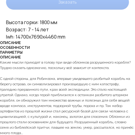
Заказать
Высота горки: 1800 мм
Возраст: 7 - 14 лет
lwh: 14700x7690x4460 mm
ОПИСАНИЕ
ОСОБЕННОСТИ
ПАРАМЕТРЫ
ОПИСАНИЕ
Какие мысли приходят в голову при виде обломков разрушенного корабля?
Трудно сказать однозначно, поскольку всё зависит от контекста.
С одной стороны, для Робинзона, впервые увидевшего разбитый корабль на
берегу острова, он символизировал произошедшую с ним катастрофу,
трагедию прерванного пути, крах всей экспедиции. Это стало настоящей
утратой. Однако, когда герой приблизился к останкам разбитого штормом
корабля, он обнаружил там множество важных и полезных для себя вещей
вроде компаса, инструментов, подзорной трубы, пороха и пр. Так набор
артефактов из прошлой жизни стал ресурсной базой для связи человека с
цивилизацией, с культурой и, наконец, залогом для спасения. Обломки из
прошлого стали основанием для будущего. Разрушенный корабль, словно
семя из библейской притчи, павшее на землю, умер, рассыпался, но принёс
много плода...