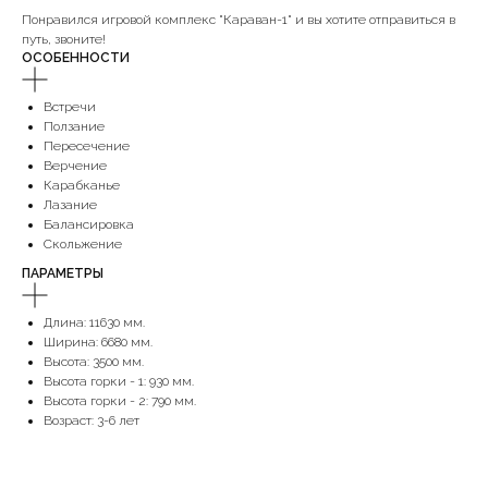
Понравился игровой комплекс "Караван-1" и вы хотите отправиться в
путь, звоните!
ОСОБЕННОСТИ
Встречи
Ползание
Пересечение
Верчение
Карабканье
Лазание
Балансировка
Скольжение
ПАРАМЕТРЫ
Длина: 11630 мм.
Ширина: 6680 мм.
Высота: 3500 мм.
Высота горки - 1: 930 мм.
Высота горки - 2: 790 мм.
Возраст: 3-6 лет
+7 (928) 623-30-30
ufo@robinzon-maf.ru