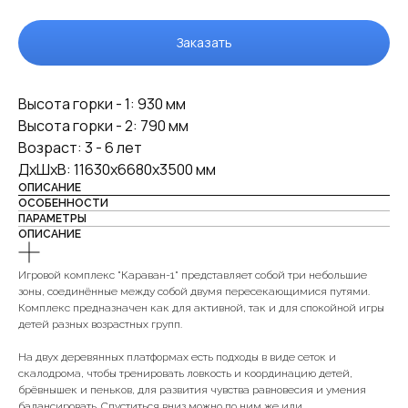
Заказать
Высота горки - 1: 930 мм
Высота горки - 2: 790 мм
Возраст: 3 - 6 лет
ДxШxВ: 11630x6680x3500 мм
ОПИСАНИЕ
ОСОБЕННОСТИ
ПАРАМЕТРЫ
ОПИСАНИЕ
Игровой комплекс "Караван-1" представляет собой три небольшие
зоны, соединённые между собой двумя пересекающимися путями.
Комплекс предназначен как для активной, так и для спокойной игры
детей разных возрастных групп.
На двух деревянных платформах есть подходы в виде сеток и
скалодрома, чтобы тренировать ловкость и координацию детей,
брёвнышек и пеньков, для развития чувства равновесия и умения
балансировать. Спуститься вниз можно по ним же или