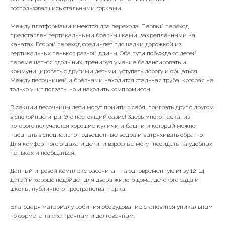
воспользовавшись стальными горками.
Между платформами имеются два перехода. Первый переход
представлен вертикальными брёвнышками, закреплёнными на
канатах. Второй переход соединяет площадки дорожкой из
вертикальных пеньков разной длины. Оба пути побуждают детей
перемещаться вдоль них, тренируя умение балансировать и
коммуницировать с другими детьми, уступать дорогу и общаться.
Между песочницей и брёвнами находится стальная труба, которая не
только учит ползать, но и находить компромиссы.
В секции песочницы дети могут прийти в себя, поиграть друг с другом
в спокойные игры. Это настоящий оазис! Здесь много песка, из
которого получаются хорошие куличи и башни и который можно
насыпать в специально подвешенные вёдра и вытряхивать обратно.
Для комфортного отдыха и дети, и взрослые могут посидеть на удобных
пеньках и пообщаться.
Данный игровой комплекс рассчитан на одновременную игру 12-14
детей и хорошо подойдёт для двора жилого дома, детского сада и
школы, публичного пространства, парка.
Благодаря материалу робиния оборудование становится уникальным
по форме, а также прочным и долговечным.